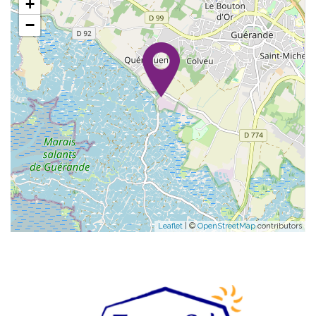
+
−
Leaflet
| ©
OpenStreetMap
contributors