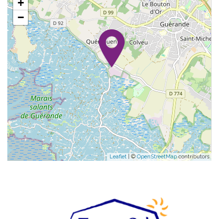
+
−
Leaflet
| ©
OpenStreetMap
contributors