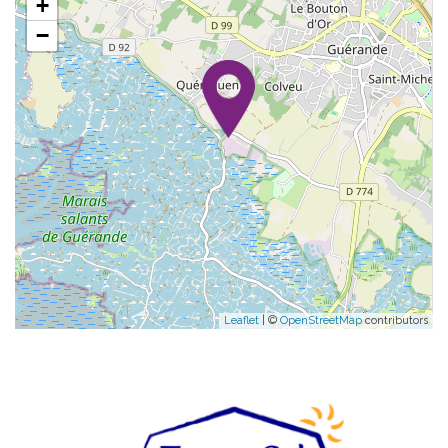
+
−
Leaflet
| ©
OpenStreetMap
contributors