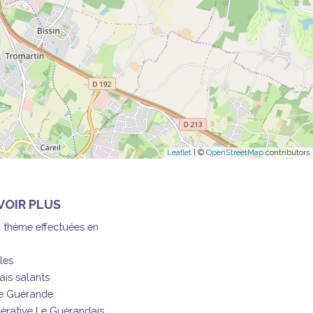
Leaflet
| ©
OpenStreetMap
contributors
VOIR PLUS
à thème effectuées en
les
ais salants
de Guérande
érative Le Guérandais