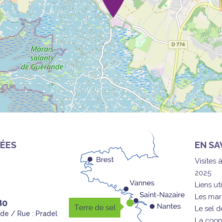
ÉES
EN SA
Visites 
2025
Liens uti
Les mar
80
Le sel 
nde / Rue : Pradel
La coop