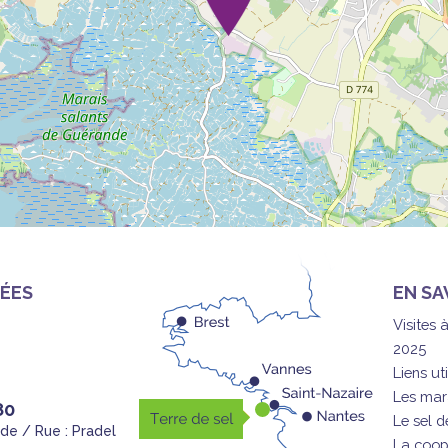
ÉES
EN SA
Visites 
2025
Liens uti
Les mar
80
Le sel 
nde / Rue : Pradel
La coop