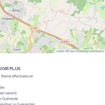
Leaflet
| ©
OpenStreetMap
contributors
VOIR PLUS
à thème effectuées en
les
ais salants
de Guérande
érative Le Guérandais