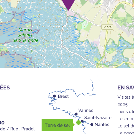
ÉES
EN SA
Visites 
2025
Liens uti
Les mar
80
Le sel 
nde / Rue : Pradel
La coop