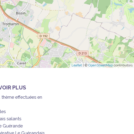
Leaflet
| ©
OpenStreetMap
contributors
VOIR PLUS
à thème effectuées en
les
ais salants
de Guérande
érative Le Guérandais