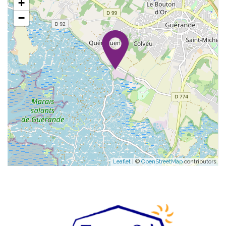
+
−
Leaflet
| ©
OpenStreetMap
contributors