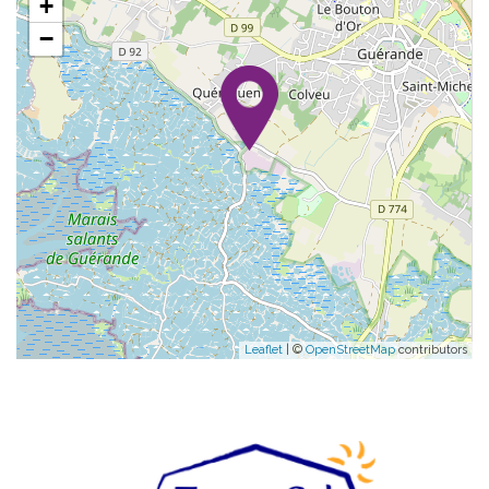
+
−
Leaflet
| ©
OpenStreetMap
contributors